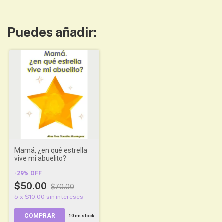
Puedes añadir:
Mamá, ¿en qué estrella
vive mi abuelito?
-
29
%
OFF
$50.00
$70.00
5
x
$10.00
sin intereses
COMPRAR
10
en stock