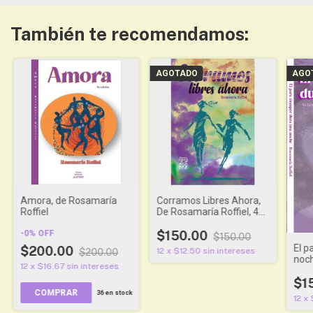
También te recomendamos:
AGOTADO
AGO
Amora, de Rosamaría
Corramos Libres Ahora,
Roffiel
De Rosamaría Roffiel, 4a
Edición
-
0
%
OFF
$150.00
$150.00
El p
$200.00
12
x
$12.50
sin intereses
$200.00
noc
12
x
$16.67
sin intereses
Roff
$1
COMPRAR
36
en stock
12
x