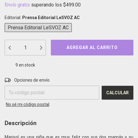
Envío gratis
superando los
$499.00
Editorial:
Prensa Editorial LeSVOZ AC
Prensa Editorial LeSVOZ AC
9
en stock
CAMBIAR CP
Entregas para el CP:
Opciones de envío
CALCULAR
No sé mi código postal
Descripción
Marisol es una niña que es muy feliz con sus dos mamás y su